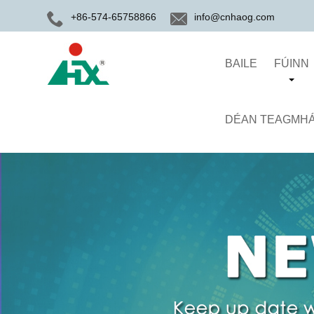
+86-574-65758866
info@cnhaog.com
BAILE
FÚINN
DÉAN TEAGMHÁI