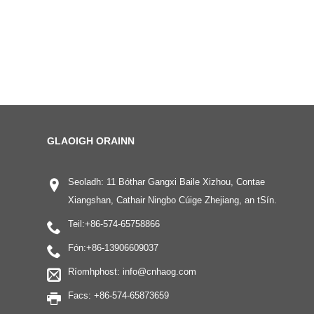
GLAOIGH ORAINN
Seoladh: 11 Bóthar Gangxi Baile Xizhou, Contae
Xiangshan, Cathair Ningbo Cúige Zhejiang, an tSín.
Teil:
+86-574-65758866
Fón:
+86-13906609037
Ríomhphost:
info@cnhaog.com
Facs: +86-574-65873659