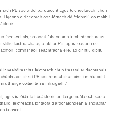
árnach PE seo ardcheardaíocht agus teicneolaíocht chun
ach. Ligeann a dhearadh aon-lárnach dó feidhmiú go maith i
áideoirí.
chta íseal-voltais, sreangú foirgneamh inmheánach agus
 inslithe leictreacha ag a ábhar PE, agus féadann sé
htóirí comhshaoil ​​seachtracha eile, ag cinntiú oibriú
al innealtóireachta leictreach chun freastal ar riachtanais
 chábla aon-chroí PE seo ár ndul chun cinn i nuálaíocht
é ina tháirge coitianta sa mhargadh.”
l, agus is féidir le húsáideoirí an táirge nuálaíoch seo a
háirgí leictreacha iontaofa d'ardchaighdeán a sholáthar
n tionscail.