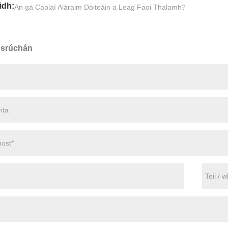
idh:
An gá Cáblaí Aláraim Dóiteáin a Leag Faoi Thalamh?
osrúchán