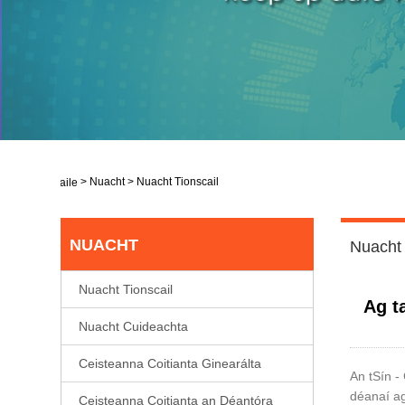
>
Nuacht
>
Nuacht Tionscail
Baile
NUACHT
Nuacht 
Nuacht Tionscail
Ag t
Nuacht Cuideachta
Ceisteanna Coitianta Ginearálta
An tSín -
déanaí ag
Ceisteanna Coitianta an Déantóra