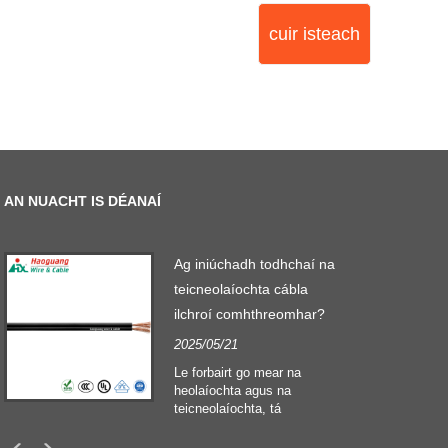
cuir isteach
AN NUACHT IS DÉANAÍ
Ag iniúchadh todhchaí na
teicneolaíochta cábla
ilchroí comhthreomhar?
2025/05/21
Le forbairt go mear na
s
heolaíochta agus na
teicneolaíochta, tá
teicneolaíocht cábla ag athrú
i gcónaí freisin chun oiriúnú