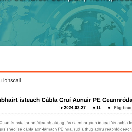
Tionscail
abhairt isteach Cábla Croí Aonair PE Ceannród
●
2024-02-27
●
11
●
Fág teac
 Chun freastal ar an éileamh atá ag fás sa mhargadh innealtóireachta le
us sheol sé cábla aon-lárnach PE nua, rud a thug athrú réabhlóideach 