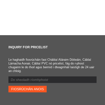
INQUIRY FOR PRICELIST
Le haghaidh fiosrúcháin faoi Cháblaí Aláraim Dóiteáin, Cáblaí
Cad é an difríocht idir
Lárnacha Aonair, Cáblaí PVC nó pricelist, fág do r-phost
chugainn le do thoil agus beimid i dteagmháil laistigh de 24 uair
cábla fireproof agus cábla
an chloig.
fireproof?
2022/05/10
Is é an difríocht mhór idir
cáblaí dóiteáin-resistant agu
cáblaí dóiteáin-resistant go
bhfuil cáblaí dóiteáin-
resistant ciseal breise de