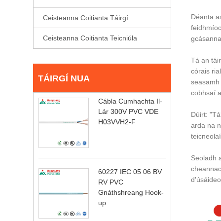
Déanta as
Ceisteanna Coitianta Táirgí
feidhmíoc
Ceisteanna Coitianta Teicniúla
gcásanna 
Tá an tái
córais ri
TÁIRGÍ NUA
seasamh i
cobhsaí a
Cábla Cumhachta Il-
Lár 300V PVC VDE
Dúirt: "Tá
H03VVH2-F
arda na n
teicneola
Seoladh an
cheannach
60227 IEC 05 06 BV
d'úsáideo
RV PVC
Gnáthshreang Hook-
up