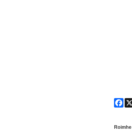
Fac
Roimhe