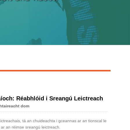
aíoch: Réabhlóid i Sreangú Leictreach
htaireacht dom
ictreachais, tá an chuideachta i gceannas ar an tionscal le
ar an réimse sreangú leictreach.