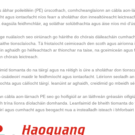
 ábhar poileitiléin (PE) úrscothach, comhcheanglaíonn an cábla aon-l
ht agus iontaofacht níos fearr a sholáthar don innealtóireacht leictre
éagsúla feidhmchláir, ag soláthar solúbthachta agus áise níos mó d'ús
rge nuálaíoch seo oiriúnach go háirithe do chórais dáileacháin cumha
alaithe tionsclaíocha. Tá friotaíocht ceimiceach den scoth agus airíonna
n aghaidh go héifeachtach ar thionchar na taise, na gceimiceán agus fac
n chórais leictreach.
imid tiomanta do na táirgí agus na réitigh is úire a sholáthar don tionsc
-úsáideoirí maidir le feidhmíocht agus iontaofacht. Léiríonn seoladh an
íochta agus cáilíocht táirgí. leanúint ar aghaidh, creidimid go mbeidh s
 cábla aon-lárnach PE seo go hoifigiúil ar an láithreán gréasáin oifigiúi
 trína líonra díolacháin domhanda. Leanfaimid de bheith tiomanta do t
irí agus cumhacht agus beogacht nua a instealladh isteach i bhforbairt a