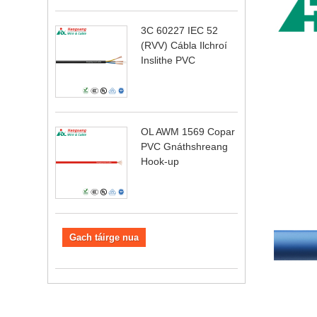
3C 60227 IEC 52
(RVV) Cábla Ilchroí
Inslithe PVC
OL AWM 1569 Copar
PVC Gnáthshreang
Hook-up
Gach táirge nua