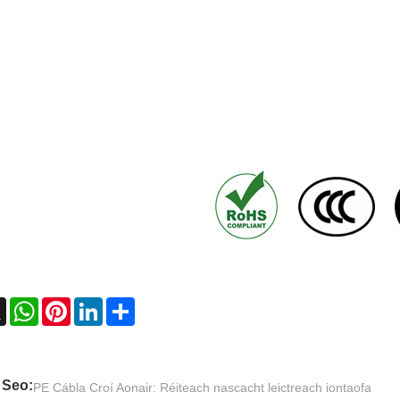
ebook
X
WhatsApp
Pinterest
LinkedIn
Share
 Seo:
PE Cábla Croí Aonair: Réiteach nascacht leictreach iontaofa