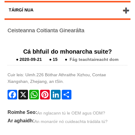
TÁIRGÍ NUA
Ceisteanna Coitianta Ginearálta
Cá bhfuil do mhonarcha suite?
●
2020-09-21
●
15
●
Fág teachtaireacht dom
Cuir leis: Uimh.226 Bóthar Athraithe Xizhou, Contae
Xiangshan, Zhejiang, an tSín.
Facebook
X
WhatsApp
Pinterest
LinkedIn
Share
Roimhe Seo:
An nglacann tú le OEM agus ODM?
Ar aghaidh:
An monaróir nó cuideachta trádála tú?